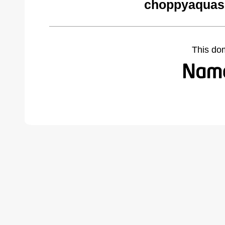
choppyaquas
This do